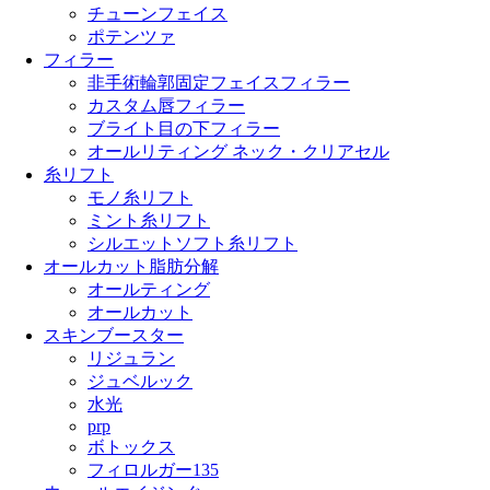
チューンフェイス
ポテンツァ
フィラー
非手術輪郭固定フェイスフィラー
カスタム唇フィラー
ブライト目の下フィラー
オールリティング ネック・クリアセル
糸リフト
モノ糸リフト
ミント糸リフト
シルエットソフト糸リフト
オールカット脂肪分解
オールティング
オールカット
スキンブースター
リジュラン
ジュベルック
水光
prp
ボトックス
フィロルガー135