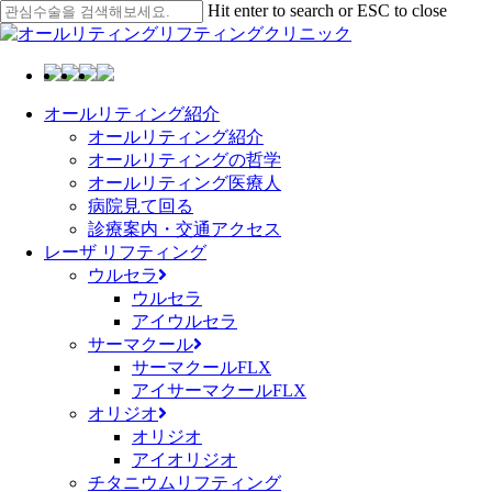
Skip
Hit enter to search or ESC to close
to
Close
main
Search
content
Menu
オールリティング紹介
オールリティング紹介
オールリティングの哲学
オールリティング医療人
病院見て回る
診療案内・交通アクセス
レーザ リフティング
ウルセラ
ウルセラ
アイウルセラ
サーマクール
サーマクールFLX
アイサーマクールFLX
オリジオ
オリジオ
アイオリジオ
チタニウムリフティング