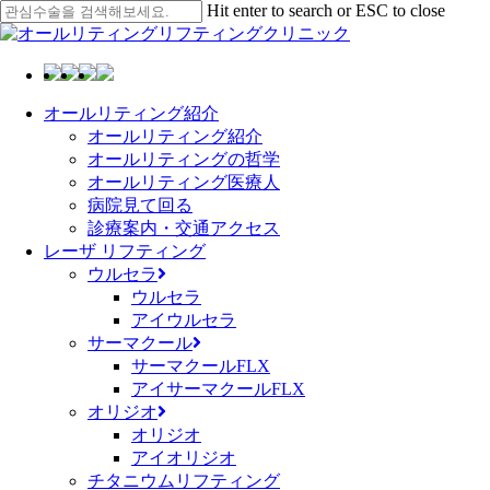
Skip
Hit enter to search or ESC to close
to
Close
main
Search
content
Menu
オールリティング紹介
オールリティング紹介
オールリティングの哲学
オールリティング医療人
病院見て回る
診療案内・交通アクセス
レーザ リフティング
ウルセラ
ウルセラ
アイウルセラ
サーマクール
サーマクールFLX
アイサーマクールFLX
オリジオ
オリジオ
アイオリジオ
チタニウムリフティング