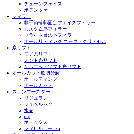
チューンフェイス
ポテンツァ
フィラー
非手術輪郭固定フェイスフィラー
カスタム唇フィラー
ブライト目の下フィラー
オールリティング ネック・クリアセル
糸リフト
モノ糸リフト
ミント糸リフト
シルエットソフト糸リフト
オールカット脂肪分解
オールティング
オールカット
スキンブースター
リジュラン
ジュベルック
水光
prp
ボトックス
フィロルガー135