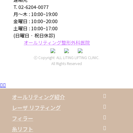
T. 02-6204-0077
月～木 : 10:00~19:00
金曜日 : 10:00~20:00
土曜日 : 10:00~17:00
(日曜日 · 祝日休診)
オールリティング整形外科医院
ⓒ Copyright ALL LITING LIFTING CLINIC.
All Rights Reserved
Menu
オールリティング紹介
Close
Menu
オールリティング紹介
レーザ リフティング
オールリティングの哲学
ウルセラ
フィラー
ウルセラ
オールリティング医療人
サーマクール
非手術輪郭固定フェイスフィラー
糸リフト