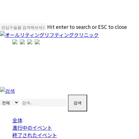
Skip
to
main
content
Hit enter to search or ESC to close
Close
Search
Menu
Event
イベント
검색
全体
進行中のイベント
終了されたイベント