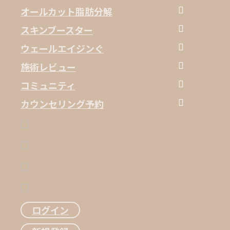
アイウルセラ
サーマクールFLX
病院見て回る
オリジオ
カスタム唇フィラー
モノ糸リフト
オールカット脂肪分解
アイサーマクールFLX
オリジオ
診療案内・交通アクセス
チタニウムリフティング
ブライト目の下フィラー
ミント糸リフト
オールティング
スキンブースター
アイオリジオ
チューンフェイス
オールリティング ネック・クリアセル
シルエットソフト糸リフト
オールカット
リジュラン
ウェールエイジンぐ
ポテンツァ
ジュベルック
幹細胞セラピー
施術レビュー
水光
高圧酸素治療
前後写真
コミュニティ
prp
自撮りレビュー
お知らせ
カウンセリング予約
ボトックス
施術レビュー
言論放送
LINE
フィロルガー135
ブイログ
オールリティングスター
イベント
モデル支援
ログイン