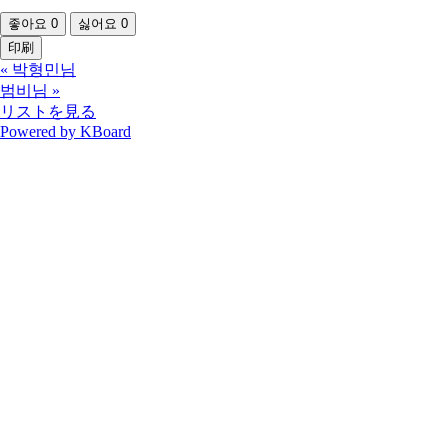
좋아요
0
싫어요
0
印刷
«
박형민님
범비님
»
リストを見る
Powered by KBoard