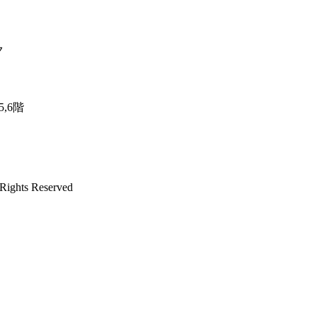
ク
,6階
ights Reserved