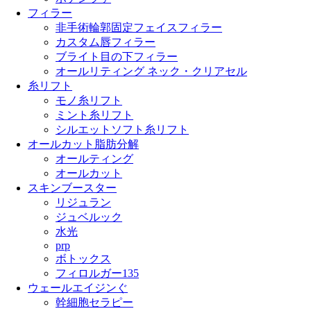
フィラー
非手術輪郭固定フェイスフィラー
カスタム唇フィラー
ブライト目の下フィラー
オールリティング ネック・クリアセル
糸リフト
モノ糸リフト
ミント糸リフト
シルエットソフト糸リフト
オールカット脂肪分解
オールティング
オールカット
スキンブースター
リジュラン
ジュベルック
水光
prp
ボトックス
フィロルガー135
ウェールエイジンぐ
幹細胞セラピー